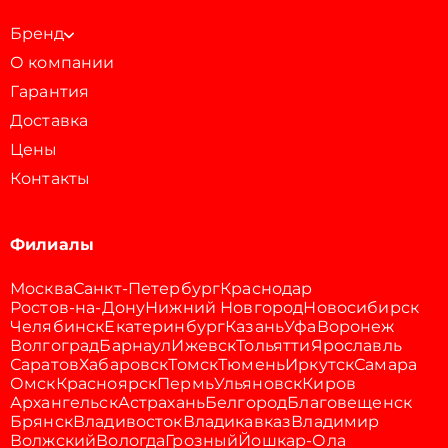
Бренд
О компании
Гарантия
Доставка
Цены
Контакты
Филиалы
Москва
Санкт-Петербург
Краснодар
Ростов-на-Дону
Нижний Новгород
Новосибирск
Челябинск
Екатеринбург
Казань
Уфа
Воронеж
Волгоград
Барнаул
Ижевск
Тольятти
Ярославль
Саратов
Хабаровск
Томск
Тюмень
Иркутск
Самара
Омск
Красноярск
Пермь
Ульяновск
Киров
Архангельск
Астрахань
Белгород
Благовещенск
Брянск
Владивосток
Владикавказ
Владимир
Волжский
Вологда
Грозный
Йошкар-Ола