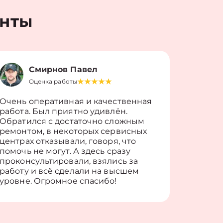
енты
Смирнов Павел
Оценка работы
О
Очень оперативная и качественная
Работу 
работа. Был приятно удивлён.
вопросы
Обратился с достаточно сложным
такие п
ремонтом, в некоторых сервисных
только 
центрах отказывали, говоря, что
информ
помочь не могут. А здесь сразу
оставит
проконсультировали, взялись за
здорово
работу и всё сделали на высшем
уровне. Огромное спасибо!