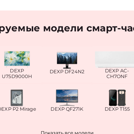
руемые модели смарт-ча
DEXP
DEXP AC-
DEXP DF24N2
U75D9000H
CH7ONF
DEXP P2 Mirage
DEXP QF271K
DEXP T155
Показать все модели