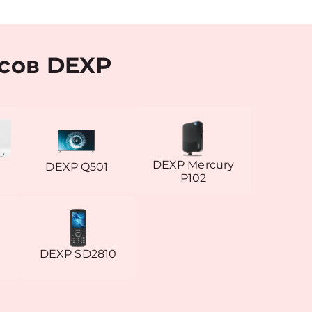
сов DEXP
DEXP Mercury
DEXP Q501
P102
DEXP SD2810