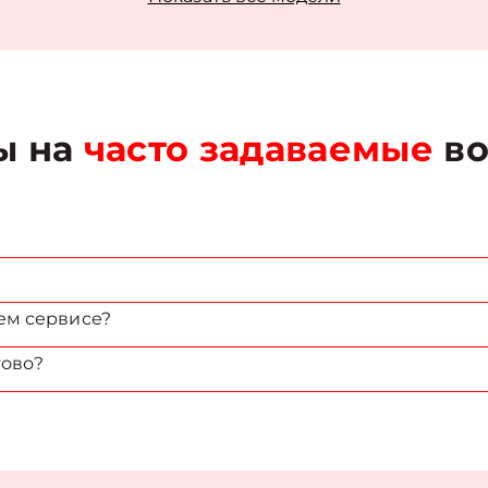
ы на
часто задаваемые
во
ем сервисе?
тово?