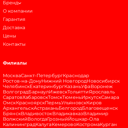
Бренд
О компании
Гарантия
Доставка
Цены
Контакты
Филиалы
Москва
Санкт-Петербург
Краснодар
Ростов-на-Дону
Нижний Новгород
Новосибирск
Челябинск
Екатеринбург
Казань
Уфа
Воронеж
Волгоград
Барнаул
Ижевск
Тольятти
Ярославль
Саратов
Хабаровск
Томск
Тюмень
Иркутск
Самара
Омск
Красноярск
Пермь
Ульяновск
Киров
Архангельск
Астрахань
Белгород
Благовещенск
Брянск
Владивосток
Владикавказ
Владимир
Волжский
Вологда
Грозный
Йошкар-Ола
Калининград
Калуга
Кемерово
Кострома
Курган