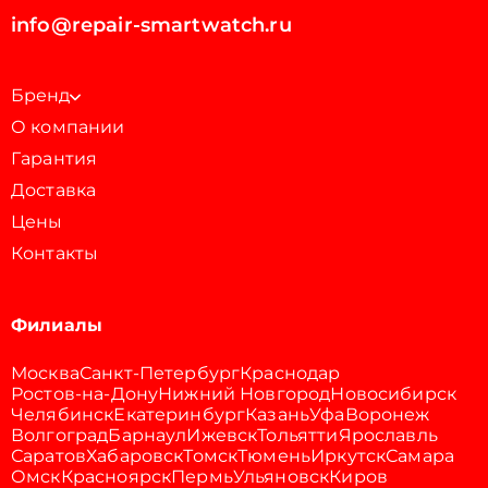
info@repair-smartwatch.ru
Бренд
О компании
Гарантия
Доставка
Цены
Контакты
Филиалы
Москва
Санкт-Петербург
Краснодар
Ростов-на-Дону
Нижний Новгород
Новосибирск
Челябинск
Екатеринбург
Казань
Уфа
Воронеж
Волгоград
Барнаул
Ижевск
Тольятти
Ярославль
Саратов
Хабаровск
Томск
Тюмень
Иркутск
Самара
Омск
Красноярск
Пермь
Ульяновск
Киров